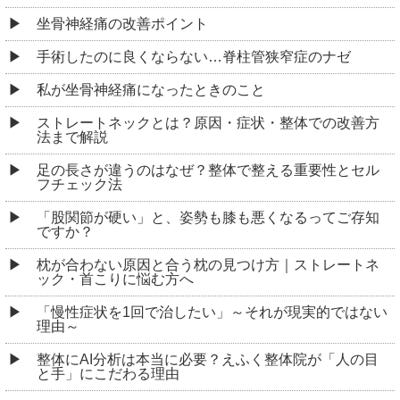
坐骨神経痛の改善ポイント
手術したのに良くならない…脊柱管狭窄症のナゼ
私が坐骨神経痛になったときのこと
ストレートネックとは？原因・症状・整体での改善方
法まで解説
足の長さが違うのはなぜ？整体で整える重要性とセル
フチェック法
「股関節が硬い」と、姿勢も膝も悪くなるってご存知
ですか？
枕が合わない原因と合う枕の見つけ方｜ストレートネ
ック・首こりに悩む方へ
「慢性症状を1回で治したい」～それが現実的ではない
理由～
整体にAI分析は本当に必要？えふく整体院が「人の目
と手」にこだわる理由