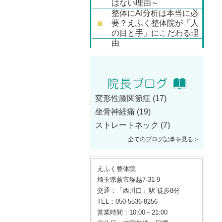
はない理由～
整体にAI分析は本当に必
要？えふく整体院が「人
の目と手」にこだわる理
由
変形性膝関節症
(17)
坐骨神経痛
(19)
ストレートネック
(7)
全てのブログ記事を見る＞
えふく整体院
埼玉県蕨市塚越7-31-9
交通：「西川口」駅 徒歩8分
TEL：050-5536-8256
営業時間：10:00～21:00