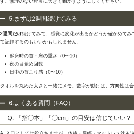
す。無理のない程度に大きく動かすようにしてください。
5.まずは2週間続けてみる
2週間だけ
続けてみて、感覚に変化が出るかどうか確かめてみ
て記録するのもいいかもしれません。
起床時の首・肩の重さ（0〜10）
夜の目覚め回数
日中の首こり感（0〜10）
タオルを丸めた太さと一緒にメモ。数字が動けば、方向性は合
6.よくある質問（FAQ）
Q. 「指◯本」「◯cm」の目安は信じていい？
A. 入口としては役立ちますが、体格・肩幅・マットレス沈み