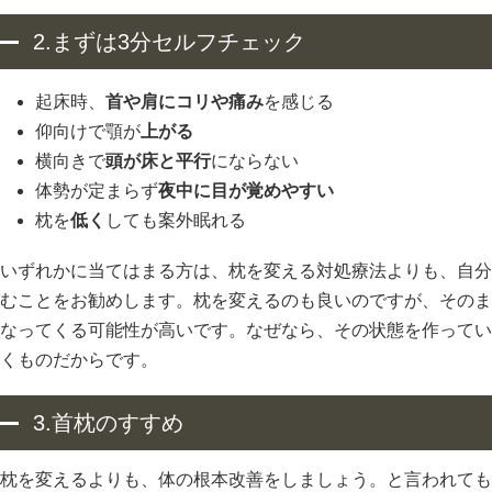
2.まずは3分セルフチェック
起床時、
首や肩にコリや痛み
を感じる
仰向けで顎が
上がる
横向きで
頭が床と平行
にならない
体勢が定まらず
夜中に目が覚めやすい
枕を
低く
しても案外眠れる
いずれかに当てはまる方は、枕を変える対処療法よりも、自分
むことをお勧めします。枕を変えるのも良いのですが、そのま
なってくる可能性が高いです。なぜなら、その状態を作ってい
くものだからです。
3.首枕のすすめ
枕を変えるよりも、体の根本改善をしましょう。と言われても