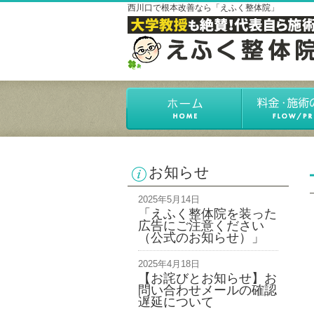
西川口で根本改善なら「えふく整体院」
お知らせ
2025年5月14日
「えふく整体院を装った
広告にご注意ください
（公式のお知らせ）」
2025年4月18日
【お詫びとお知らせ】お
問い合わせメールの確認
遅延について