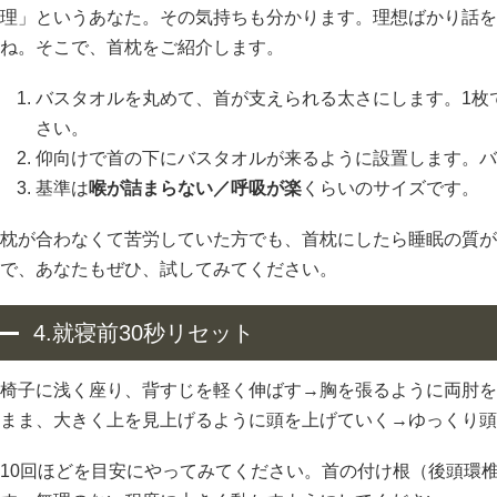
理」というあなた。その気持ちも分かります。理想ばかり話を
ね。そこで、首枕をご紹介します。
バスタオルを丸めて、首が支えられる太さにします。1枚
さい。
仰向けで首の下にバスタオルが来るように設置します。バ
基準は
喉が詰まらない／呼吸が楽
くらいのサイズです。
枕が合わなくて苦労していた方でも、首枕にしたら睡眠の質が
で、あなたもぜひ、試してみてください。
4.就寝前30秒リセット
椅子に浅く座り、背すじを軽く伸ばす→胸を張るように両肘を
まま、大きく上を見上げるように頭を上げていく→ゆっくり頭
10回ほどを目安にやってみてください。首の付け根（後頭環